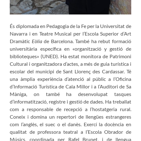
És diplomada en Pedagogia de la Fe per la Universitat de
Navarra i en Teatre Musical per l’Escola Superior d’Art
Dramàtic
Eòlia
de Barcelona. També ha rebut formació
universitària específica en «organització y gestió de
biblioteques» (UNED). Ha estat monitora de Patrimoni
Cultural i organitzadora d’actes, a més de guia turística i
escolar del municipi de Sant Llorenç des Cardassar. Té
una àmplia experiència d’atenció al públic a l’Oficina
d’Informació Turística de Cala Millor i a l’Auditori de Sa
Màniga, on també ha desenvolupat tasques
d’informatització, registre i gestió de dades. Ha treballat
com a responsable de recepció a l’hostatgeria rural.
Coneix i domina un repertori de llengües estrangeres
com l’anglès, el suec o el danès. Exercí la docència en
qualitat de professora teatral a l’Escola Obrador de
Músics, coordinada per Rafel Brunet, i de llengua