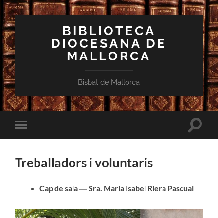
BIBLIOTECA
DIOCESANA DE
MALLORCA
Bisbat de Mallorca
Toggle
Toggle
search
mobile
field
menu
Treballadors i voluntaris
Cap de sala ― Sra. Maria Isabel Riera Pascual