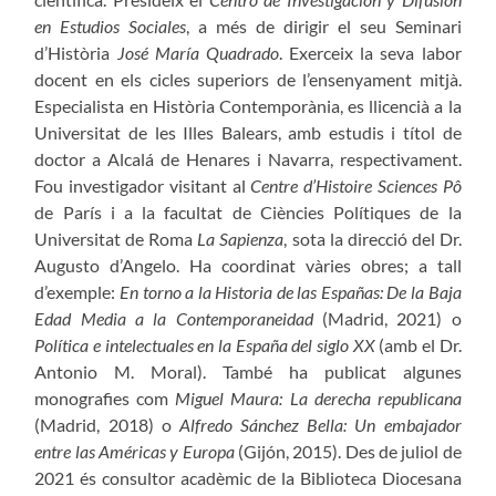
en Estudios Sociales
, a més de dirigir el seu Seminari
d’Història
José María Quadrado
. Exerceix la seva labor
docent en els cicles superiors de l’ensenyament mitjà.
Especialista en Història Contemporània, es llicencià a la
Universitat de les Illes Balears, amb estudis i títol de
doctor a Alcalá de Henares i Navarra, respectivament.
Fou investigador visitant al
Centre d’Histoire Sciences Pô
de París i a la facultat de Ciències Polítiques de la
Universitat de Roma
La Sapienza
, sota la direcció del Dr.
Augusto d’Angelo. Ha coordinat vàries obres; a tall
d’exemple:
En torno a la Historia de las Españas: De la Baja
Edad Media a la Contemporaneidad
(Madrid, 2021) o
Política e intelectuales en la España del siglo XX
(amb el Dr.
Antonio M. Moral). També ha publicat algunes
monografies com
Miguel Maura: La derecha republicana
(Madrid, 2018) o
Alfredo Sánchez Bella: Un embajador
entre las Américas y Europa
(Gijón, 2015). Des de juliol de
2021 és consultor acadèmic de la Biblioteca Diocesana