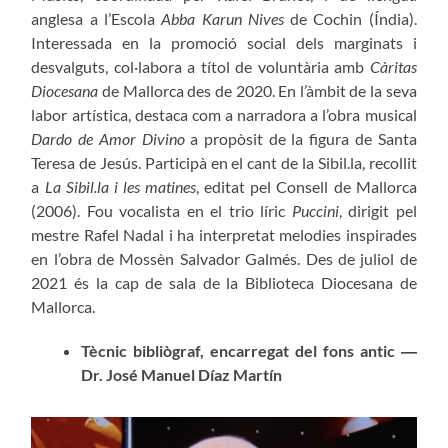
anglesa a l’Escola
Abba Karun Nives
de Cochin (Índia).
Interessada en la promoció social dels marginats i
desvalguts, col·labora a títol de voluntària amb
Càritas
Diocesana
de Mallorca des de 2020. En l’àmbit de la seva
labor artística, destaca com a narradora a l’obra musical
Dardo de Amor Divino
a propòsit de la figura de Santa
Teresa de Jesús. Participà en el cant de la Sibil.la, recollit
a
La Sibil.la i les matines
, editat pel Consell de Mallorca
(2006). Fou vocalista en el trio líric
Puccini
, dirigit pel
mestre Rafel Nadal i ha interpretat melodies inspirades
en l’obra de Mossèn Salvador Galmés. Des de juliol de
2021 és la cap de sala de la Biblioteca Diocesana de
Mallorca.
Tècnic bibliògraf, encarregat del fons antic ―
Dr. José Manuel Díaz Martín