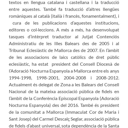
textos en llengua catalana i castellana i la traducció
entre aquestes. També fa traducció d’altres llengües
romàniques al català (italià i francès, fonamentalment), i
cura de les publicacions d’aquestes institucions,
editores o col·leccions. A més a més, ha desenvolupat
tasques d’intèrpret traductor al Jutjat Contenciós
Administratiu de les Illes Balears des de 2005 i al
Tribunal Eclesiàstic de Mallorca des de 2007. En l’àmbit
de les associacions de laics catòlics de dret públic
eclesiàstic, ha estat president del Consell Diocesà de
l’Adoració Nocturna Espanyola a Mallorca entre els anys
1994-1998, 1998-2001, 2004-2008 i 2008-2012.
Actualment és delegat de Zona a les Balears del Consell
Nacional de la mateixa associació pública de fidels en
l’àmbit de la Conferència Episcopal Espanyola (Adoració
Nocturna Espanyola) des del 2016. També és president
de la comunitat a Mallorca (Immaculat Cor de Maria i
Sant Josep) del Carmel Descalç Seglar, associació pública
de fidels d’abast universal, sota dependència de la Santa