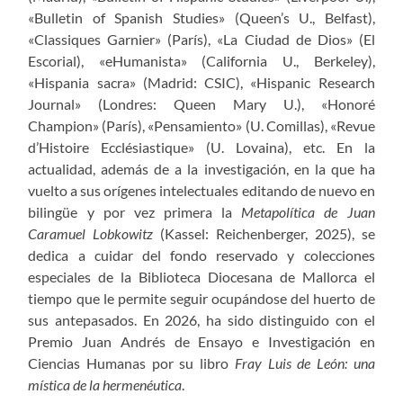
«Bulletin of Spanish Studies» (Queen’s U., Belfast),
«Classiques Garnier» (París), «La Ciudad de Dios» (El
Escorial), «eHumanista» (California U., Berkeley),
«Hispania sacra» (Madrid: CSIC), «Hispanic Research
Journal» (Londres: Queen Mary U.), «Honoré
Champion» (París), «Pensamiento» (U. Comillas), «Revue
d’Histoire Ecclésiastique» (U. Lovaina), etc. En la
actualidad, además de a la investigación, en la que ha
vuelto a sus orígenes intelectuales editando de nuevo en
bilingüe y por vez primera la
Metapolítica de Juan
Caramuel Lobkowitz
(Kassel: Reichenberger, 2025), se
dedica a cuidar del fondo reservado y colecciones
especiales de la Biblioteca Diocesana de Mallorca el
tiempo que le permite seguir ocupándose del huerto de
sus antepasados. En 2026, ha sido distinguido con el
Premio Juan Andrés de Ensayo e Investigación en
Ciencias Humanas por su libro
Fray Luis de León: una
mística de la hermenéutica
.