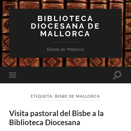
BIBLIOTECA
DIOCESANA DE
MALLORCA
Bisbat de Mallorca
Toggle
Toggle
search
mobile
field
menu
ETIQUETA:
BISBE DE MALLORCA
Visita pastoral del Bisbe a la
Biblioteca Diocesana