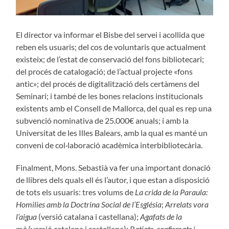
El director va informar el Bisbe del servei i acollida que
reben els usuaris; del cos de voluntaris que actualment
existeix; de l’estat de conservació del fons bibliotecari;
del procés de catalogació; de l’actual projecte «fons
antic»; del procés de digitalització dels certàmens del
Seminari; i també de les bones relacions institucionals
existents amb el Consell de Mallorca, del qual es rep una
subvenció nominativa de 25.000€ anuals; i amb la
Universitat de les Illes Balears, amb la qual es manté un
conveni de col·laboració acadèmica interbibliotecària.
Finalment, Mons. Sebastià va fer una important donació
de llibres dels quals ell és l’autor, i que estan a disposició
de tots els usuaris: tres volums de
La crida de la Paraula:
Homilies amb la Doctrina Social de l’Església
;
Arrelats vora
l’aigua
(versió catalana i castellana);
Agafats de la
mà
(versió catalana i castellana);
Batiats, confirmats i