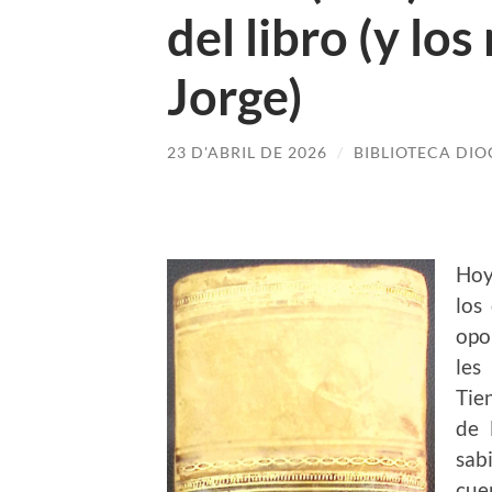
del libro (y l
Jorge)
23 D'ABRIL DE 2026
/
BIBLIOTECA DI
Hoy
los
opo
les
Tie
de 
sab
cue