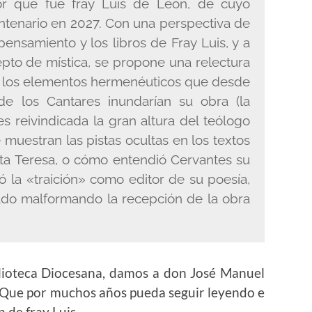
or que fue fray Luis de León, de cuyo
entenario en 2027. Con una perspectiva de
pensamiento y los libros de Fray Luis, y a
epto de mística, se propone una relectura
an los elementos hermenéuticos que desde
de los Cantares inundarían su obra (la
 es reivindicada la gran altura del teólogo
muestran las pistas ocultas en los textos
nta Teresa, o cómo entendió Cervantes su
 la «traición» como editor de su poesía,
uado malformando la recepción de la obra
blioteca Diocesana, damos a don José Manuel
 Que por muchos años pueda seguir leyendo e
n de fray Luis.