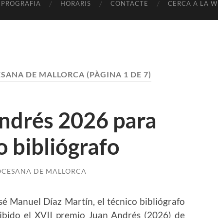
EPROGRAFIA
HORARIS
CONTACTE
CERCA A LA W
ESANA DE MALLORCA
(PÀGINA 1 DE 7)
ndrés 2026 para
o bibliógrafo
IOCESANA DE MALLORCA
sé Manuel Díaz Martín, el técnico bibliógrafo
cibido el XVII premio Juan Andrés (2026) de