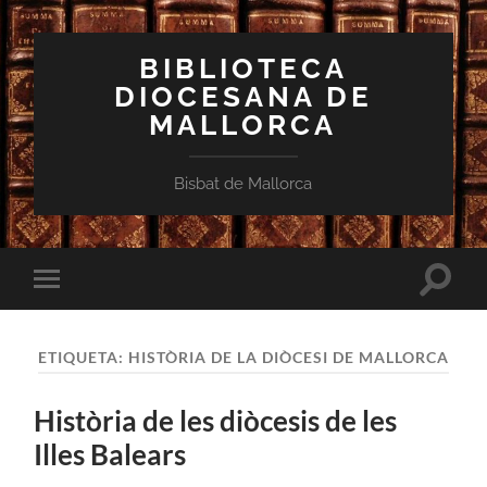
BIBLIOTECA
DIOCESANA DE
MALLORCA
Bisbat de Mallorca
Toggle
Toggle
search
mobile
field
menu
ETIQUETA:
HISTÒRIA DE LA DIÒCESI DE MALLORCA
Història de les diòcesis de les
Illes Balears