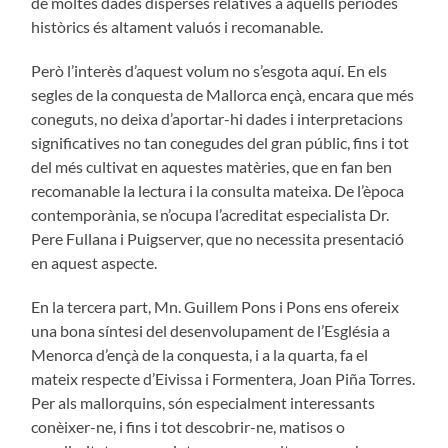
de moltes dades disperses relatives a aquells períodes
històrics és altament valuós i recomanable.
Però l’interès d’aquest volum no s’esgota aquí. En els
segles de la conquesta de Mallorca ençà, encara que més
coneguts, no deixa d’aportar-hi dades i interpretacions
significatives no tan conegudes del gran públic, fins i tot
del més cultivat en aquestes matèries, que en fan ben
recomanable la lectura i la consulta mateixa. De l’època
contemporània, se n’ocupa l’acreditat especialista Dr.
Pere Fullana i Puigserver, que no necessita presentació
en aquest aspecte.
En la tercera part, Mn. Guillem Pons i Pons ens ofereix
una bona síntesi del desenvolupament de l’Església a
Menorca d’ençà de la conquesta, i a la quarta, fa el
mateix respecte d’Eivissa i Formentera, Joan Piña Torres.
Per als mallorquins, són especialment interessants
conèixer-ne, i fins i tot descobrir-ne, matisos o