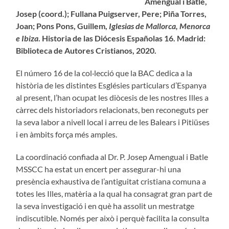
Amengual i Batle,
Josep (coord.); Fullana Puigserver, Pere; Piña Torres,
Joan; Pons Pons, Guillem,
Iglesias de Mallorca, Menorca
e Ibiza
. Historia de las Diócesis Españolas 16. Madrid:
Biblioteca de Autores Cristianos, 2020.
El número 16 de la col·lecció que la BAC dedica a la
història de les distintes Esglésies particulars d’Espanya
al present, l’han ocupat les diòcesis de les nostres Illes a
càrrec dels historiadors relacionats, ben reconeguts per
la seva labor a nivell local i arreu de les Balears i Pitiüses
i en àmbits força més amples.
La coordinació confiada al Dr. P. Josep Amengual i Batle
MSSCC ha estat un encert per assegurar-hi una
presència exhaustiva de l’antiguitat cristiana comuna a
totes les Illes, matèria a la qual ha consagrat gran part de
la seva investigació i en què ha assolit un mestratge
indiscutible. Només per això i perquè facilita la consulta