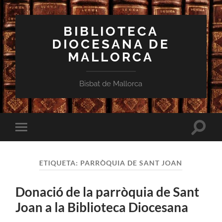
BIBLIOTECA
DIOCESANA DE
MALLORCA
Bisbat de Mallorca
Toggle
Toggle
search
mobile
field
menu
ETIQUETA:
PARRÒQUIA DE SANT JOAN
Donació de la parròquia de Sant
Joan a la Biblioteca Diocesana