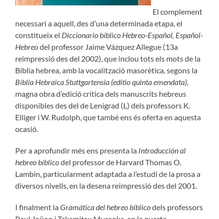
El complement
necessari a aquell, des d’una determinada etapa, el
constitueix el
Diccionario bíblico Hebreo-Español, Español-
Hebreo
del professor Jaime Vázquez Allegue (13a
reimpressió des del 2002), que inclou tots els mots de la
Bíblia hebrea, amb la vocalització masorètica, segons la
Biblia Hebraica Stuttgartensia (editio quinta emendata)
,
magna obra d’edició crítica dels manuscrits hebreus
disponibles des del de Lenigrad (L) dels professors K.
Elliger i W. Rudolph, que també ens és oferta en aquesta
ocasió.
Per a aprofundir més ens presenta la
Introducción al
hebreo bíblico
del professor de Harvard Thomas O.
Lambin, particularment adaptada a l’estudi de la prosa a
diversos nivells, en la desena reimpressió des del 2001.
I finalment la
Gramática del hebreo bíblico
dels professors
Paul Joüon i Takamitsu Muraoka, en la quarta