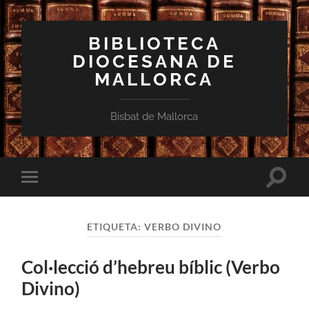
BIBLIOTECA
DIOCESANA DE
MALLORCA
Bisbat de Mallorca
Toggle
Toggle
search
mobile
field
menu
ETIQUETA:
VERBO DIVINO
Col·lecció d’hebreu bíblic (Verbo
Divino)