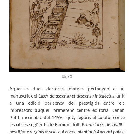
SS-53
Aquestes dues darreres imatges pertanyen a un
manuscrit del
Liber de ascensu et descensu intellectus
, unit
a una edició parisenca del prestigiós entre els
impressors d’aquell primerenc centre editorial Jehan
Petit, incunable del 1499, que, segons el colofó, conté
s
les obres següents de Ramon Llull:
Primo
Liber de laudib
beatiffime vírginis marie: qui et ars intentionû Apellari potest