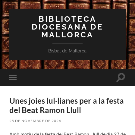
BIBLIOTECA
DIOCESANA DE
MALLORCA
Bisbat de Mallorca
Toggle
Toggle
search
mobile
field
menu
Unes joies lul·lianes per a la festa
del Beat Ramon Llull
25 DE NOVEMBRE DE 2024
Amb motiu de la festa del Beat Ramon Llull de dia 27 de