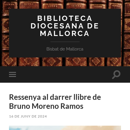
BIBLIOTECA
DIOCESANA DE
MALLORCA
Bisbat de Mallorca
Toggle
Toggle
search
mobile
field
menu
Ressenya al darrer llibre de
Bruno Moreno Ramos
16 DE JUNY DE 2024