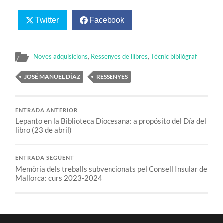
Twitter
Facebook
Noves adquisicions
,
Ressenyes de llibres
,
Tècnic bibliògraf
JOSÉ MANUEL DÍAZ
RESSENYES
ENTRADA ANTERIOR
Lepanto en la Biblioteca Diocesana: a propósito del Día del
libro (23 de abril)
ENTRADA SEGÜENT
Memòria dels treballs subvencionats pel Consell Insular de
Mallorca: curs 2023-2024