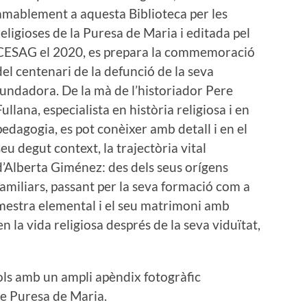
amablement a aquesta Biblioteca per les
religioses de la Puresa de Maria i editada pel
CESAG el 2020, es prepara la commemoració
del centenari de la defunció de la seva
fundadora. De la mà de l’historiador Pere
Fullana, especialista en història religiosa i en
pedagogia, es pot conèixer amb detall i en el
seu degut context, la trajectòria vital
d’Alberta Giménez: des dels seus orígens
familiars, passant per la seva formació com a
mestra elemental i el seu matrimoni amb
en la vida religiosa després de la seva viduïtat,
tols amb un ampli apèndix fotogràfic
re Puresa de Maria.