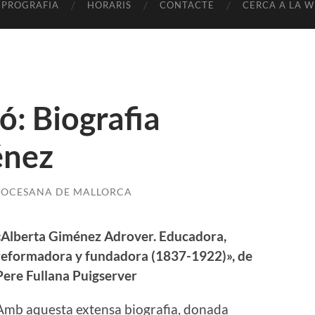
EPROGRAFIA
HORARIS
CONTACTE
CERCA A LA W
ó: Biografia
énez
DIOCESANA DE MALLORCA
«Alberta Giménez Adrover. Educadora,
reformadora y fundadora (1837-1922)», de
Pere Fullana Puigserver
Amb aquesta extensa biografia, donada