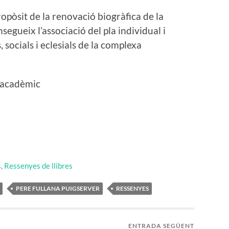
pòsit de la renovació biogràfica de la
nsegueix l’associació del pla individual i
s, socials i eclesials de la complexa
r acadèmic
s
,
Ressenyes de llibres
PERE FULLANA PUIGSERVER
RESSENYES
ENTRADA SEGÜENT