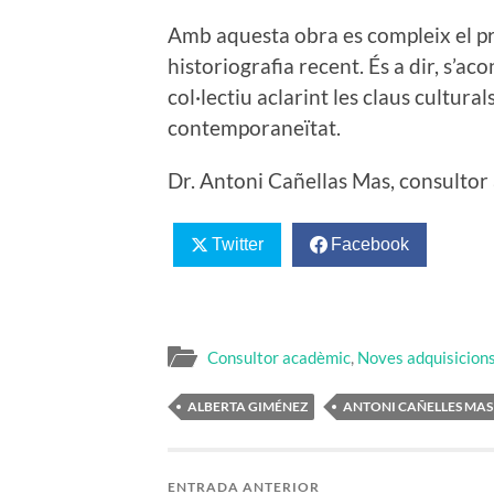
Amb aquesta obra es compleix el pro
historiografia recent. És a dir, s’aco
col·lectiu aclarint les claus cultural
contemporaneïtat.
Dr. Antoni Cañellas Mas, consulto
Twitter
Facebook
Consultor acadèmic
,
Noves adquisicion
ALBERTA GIMÉNEZ
ANTONI CAÑELLES MAS
ENTRADA ANTERIOR