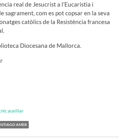
cia real de Jesucrist a l’Eucaristia i
de sagrament, com es pot copsar en la seva
natges catòlics de la Resistència francesa
l.
iblioteca Diocesana de Mallorca.
ar
nic auxiliar
ANTIAGO AMER