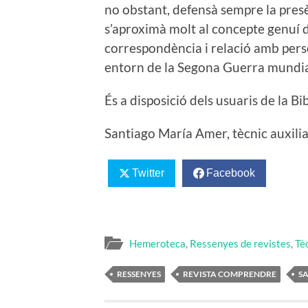
no obstant, defensà sempre la presèn
s’aproximà molt al concepte genuí 
correspondència i relació amb perso
entorn de la Segona Guerra mundia
És a disposició dels usuaris de la B
Santiago María Amer, tècnic auxili
Twitter
Facebook
Hemeroteca
,
Ressenyes de revistes
,
Tèc
RESSENYES
REVISTA COMPRENDRE
S