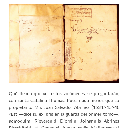
Qué tienen que ver estos volúmenes, se preguntarán,
con santa Catalina Thomàs. Pues, nada menos que su
propietario: Mn. Joan Salvador Abrines (1534?-1594).
«Est ―dice su exlibris en la guarda del primer tomo―,
admodu[m] R[everen]di D[omi]ni Jo[hann]is Abrines
P[resbite]ri et Canonici Almae sedis Maj[oricensis]