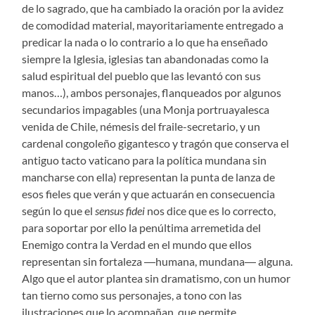
de lo sagrado, que ha cambiado la oración por la avidez
de comodidad material, mayoritariamente entregado a
predicar la nada o lo contrario a lo que ha enseñado
siempre la Iglesia, iglesias tan abandonadas como la
salud espiritual del pueblo que las levantó con sus
manos…), ambos personajes, flanqueados por algunos
secundarios impagables (una Monja portruayalesca
venida de Chile, némesis del fraile-secretario, y un
cardenal congoleño gigantesco y tragón que conserva el
antiguo tacto vaticano para la política mundana sin
mancharse con ella) representan la punta de lanza de
esos fieles que verán y que actuarán en consecuencia
según lo que el
sensus fidei
nos dice que es lo correcto,
para soportar por ello la penúltima arremetida del
Enemigo contra la Verdad en el mundo que ellos
representan sin fortaleza ―humana, mundana― alguna.
Algo que el autor plantea sin dramatismo, con un humor
tan tierno como sus personajes, a tono con las
ilustraciones que lo acompañan, que permite