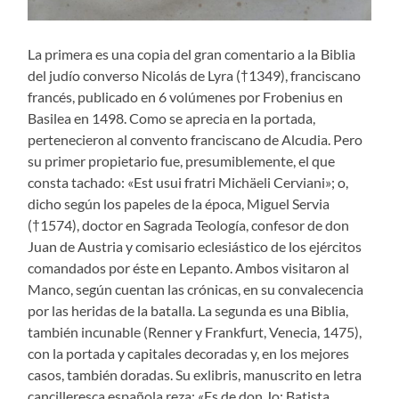
La primera es una copia del gran comentario a la Biblia
del judío converso Nicolás de Lyra (†1349), franciscano
francés, publicado en 6 volúmenes por Frobenius en
Basilea en 1498. Como se aprecia en la portada,
pertenecieron al convento franciscano de Alcudia. Pero
su primer propietario fue, presumiblemente, el que
consta tachado: «Est usui fratri Michäeli Cerviani»; o,
dicho según los papeles de la época, Miguel Servia
(†1574), doctor en Sagrada Teología, confesor de don
Juan de Austria y comisario eclesiástico de los ejércitos
comandados por éste en Lepanto. Ambos visitaron al
Manco, según cuentan las crónicas, en su convalecencia
por las heridas de la batalla. La segunda es una Biblia,
también incunable (Renner y Frankfurt, Venecia, 1475),
con la portada y capitales decoradas y, en los mejores
casos, también doradas. Su exlibris, manuscrito en letra
cancilleresca española reza: «Es de don Jo: Batista