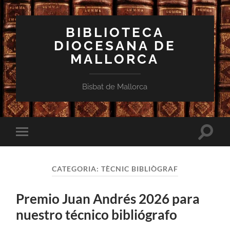
BIBLIOTECA
DIOCESANA DE
MALLORCA
Bisbat de Mallorca
Toggle
Toggle
search
mobile
field
menu
CATEGORIA:
TÈCNIC BIBLIÒGRAF
Premio Juan Andrés 2026 para
nuestro técnico bibliógrafo